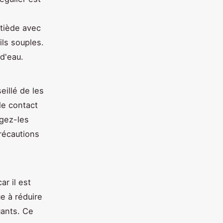
 tiède avec
ls souples.
 d'eau.
eillé de les
le contact
ngez-les
récautions
r il est
ue à réduire
uants. Ce