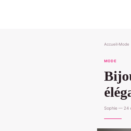
Accueil
›
Mode
MODE
Bijo
élég
Sophie — 24 