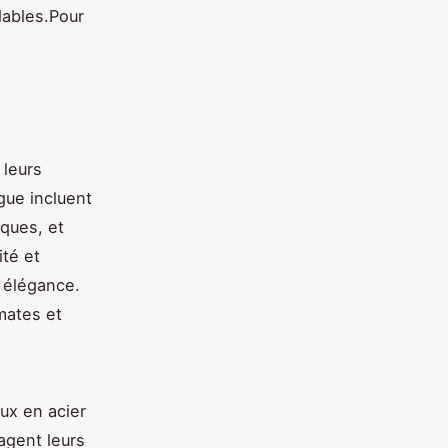
dables.Pour
 leurs
gue incluent
iques, et
ité et
 élégance.
mates et
oux en acier
agent leurs