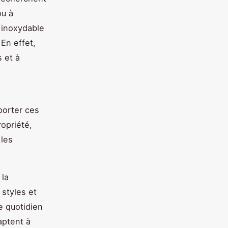
ou à
r inoxydable
 En effet,
s et à
porter ces
ropriété,
 les
 la
styles et
ge quotidien
aptent à