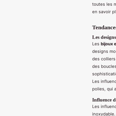
toutes les 
en savoir pl
Tendances
Les design
Les
bijoux 
designs mod
des collier
des boucles 
sophisticat
Les influen
polies, qui
Influence d
Les influenc
inoxydable.