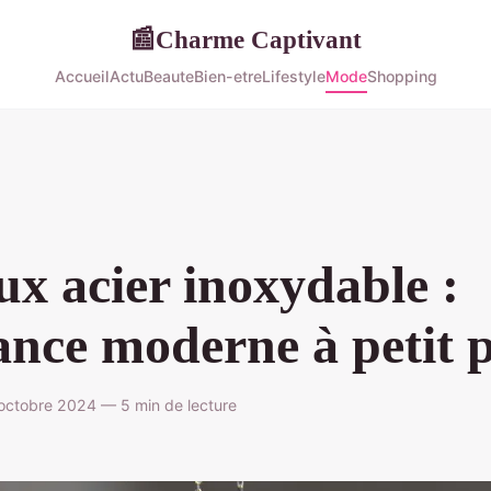
Charme Captivant
📰
Accueil
Actu
Beaute
Bien-etre
Lifestyle
Mode
Shopping
ux acier inoxydable :
ance moderne à petit 
octobre 2024 — 5 min de lecture