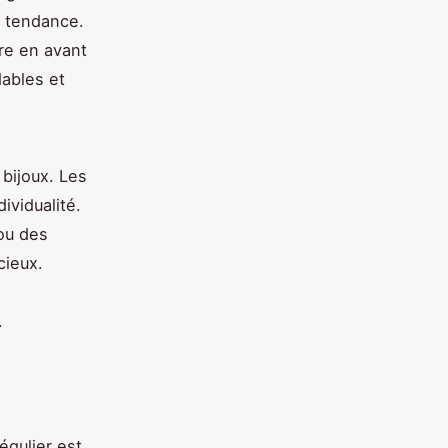
s tendance.
re en avant
dables et
bijoux. Les
ividualité.
 ou des
cieux.
.
égulier est