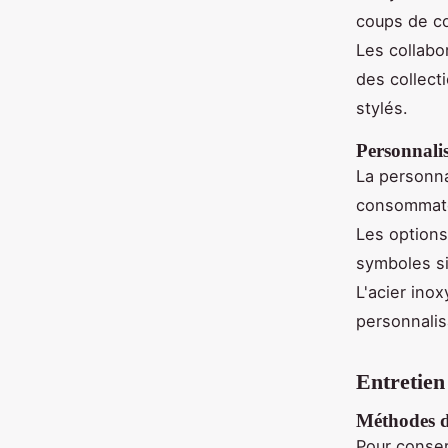
coups de cœ
Les collabo
des collect
stylés.
Personnalis
La personna
consommateu
Les options
symboles si
L'acier ino
personnalis
Entretien
Méthodes de
Pour conser