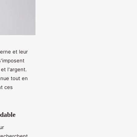
erne et leur
 s'imposent
et l'argent.
enue tout en
nt ces
rdable
ur
 recherchent