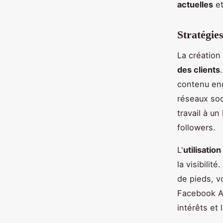
actuelles
et
Stratégie
La création 
des clients
contenu eng
réseaux soc
travail à u
followers.
L'
utilisation
la visibili
de pieds, 
Facebook Ad
intérêts et 