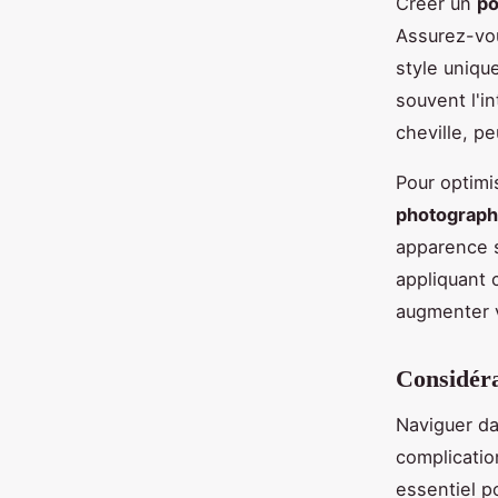
Créer un
po
Assurez-vou
style uniqu
souvent l'i
cheville, pe
Pour optimi
photograph
apparence s
appliquant 
augmenter 
Considéra
Naviguer d
complicatio
essentiel p