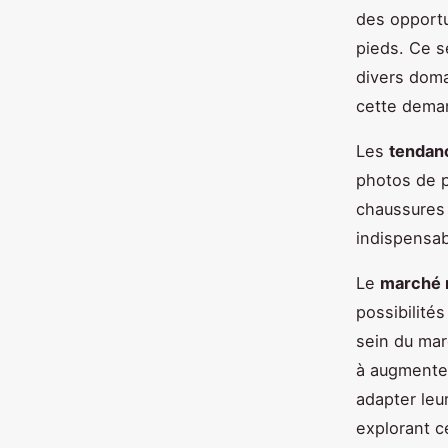
des opportu
pieds. Ce s
divers doma
cette deman
Les
tendan
photos de p
chaussures 
indispensab
Le
marché 
possibilité
sein du mar
à augmenter
adapter leu
explorant c