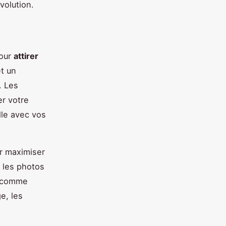
volution.
pour
attirer
et un
. Les
er votre
lle avec vos
ur maximiser
r les photos
s comme
e, les