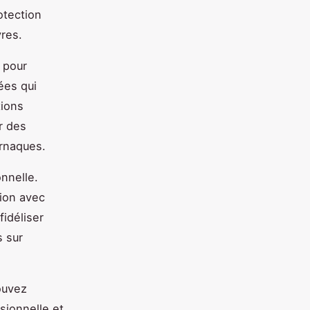
otection
res.
 pour
ées qui
tions
r des
arnaques.
nnelle.
ion avec
fidéliser
s sur
ouvez
sionnelle et