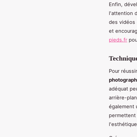
Enfin, dév
l'attention
des vidéos 
et encourag
pieds.fr
pou
Technique
Pour réussi
photograph
adéquat peu
arrière-pla
également u
permettent 
l'esthétiqu