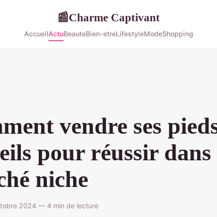
Charme Captivant
📰
Accueil
Actu
Beaute
Bien-etre
Lifestyle
Mode
Shopping
ent vendre ses pieds
eils pour réussir dans
hé niche
tobre 2024 — 4 min de lecture