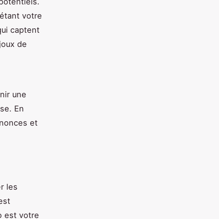
potentiels.
étant votre
qui captent
joux de
enir une
se. En
nnonces et
r les
est
 est votre