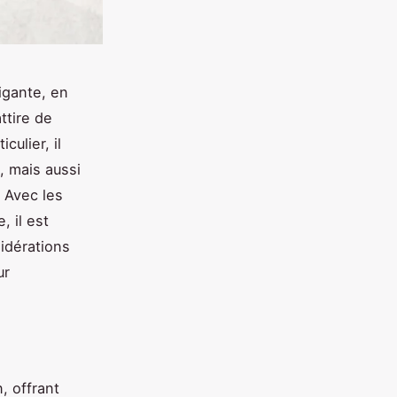
igante, en
ttire de
ulier, il
, mais aussi
. Avec les
 il est
sidérations
ur
, offrant