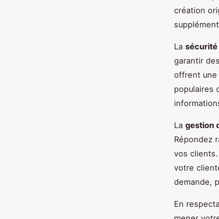
création or
supplémenta
La
sécurité
garantir de
offrent une
populaires 
information
La
gestion 
Répondez r
vos clients
votre clien
demande, pe
En respecta
mener votre