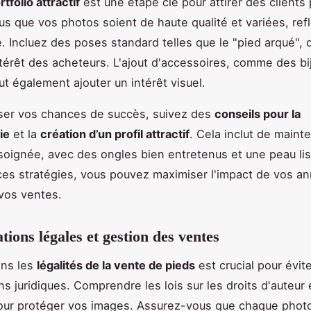
rtfolio attractif
est une étape clé pour attirer des clients 
s que vos photos soient de haute qualité et variées, refl
e. Incluez des poses standard telles que le "pied arqué", 
ntérêt des acheteurs. L'ajout d'accessoires, comme des bi
ut également ajouter un intérêt visuel.
ser vos chances de succès, suivez des
conseils pour la
ie
et la
création d’un profil attractif
. Cela inclut de maint
oignée, avec des ongles bien entretenus et une peau lis
ces stratégies, vous pouvez maximiser l'impact de vos a
vos ventes.
tions légales et gestion des ventes
ans les
légalités de la vente de pieds
est crucial pour évite
ns juridiques. Comprendre les lois sur les droits d'auteur 
our protéger vos images. Assurez-vous que chaque photo