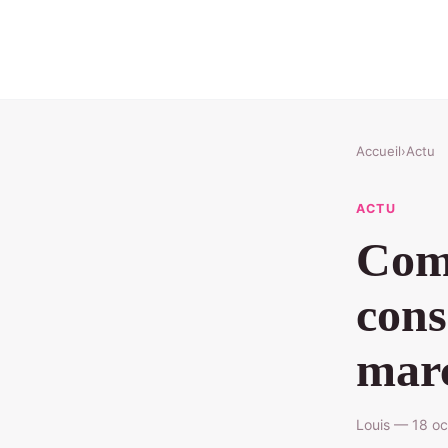
Accueil
›
Actu
ACTU
Comm
cons
marc
Louis — 18 oc