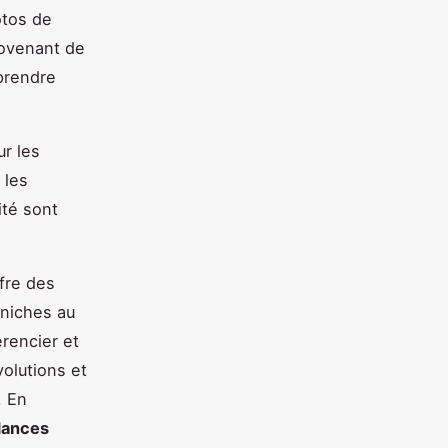
otos de
rovenant de
mprendre
ur les
 les
ité sont
ffre des
 niches au
rencier et
volutions et
. En
dances