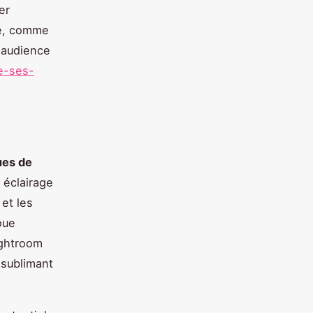
er
ié, comme
e audience
e-ses-
ues de
 éclairage
et les
oue
ightroom
 sublimant